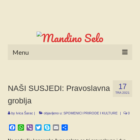
Menu
POČETNA
NOVOSTI
17
NAŠI SUSJEDI: Pravoslavna
TRA 2021
STALNE RUBRIKE
groblja
NAŠA BAŠTINA
by
Ivica Šarac
|
objavljeno u:
SPOMENICI PRIRODE I KULTURE
|
0
IZ ARHIVE
Facebook
WhatsApp
Viber
Twitter
Skype
Email
Share
NAJAVE