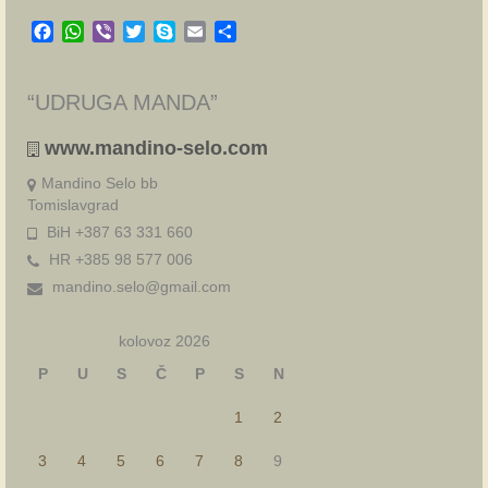
Facebook
WhatsApp
Viber
Twitter
Skype
Email
Share
“UDRUGA MANDA”
www.mandino-selo.com
Mandino Selo bb
Tomislavgrad
BiH +387 63 331 660
HR +385 98 577 006
mandino.selo@gmail.com
kolovoz 2026
P
U
S
Č
P
S
N
1
2
3
4
5
6
7
8
9