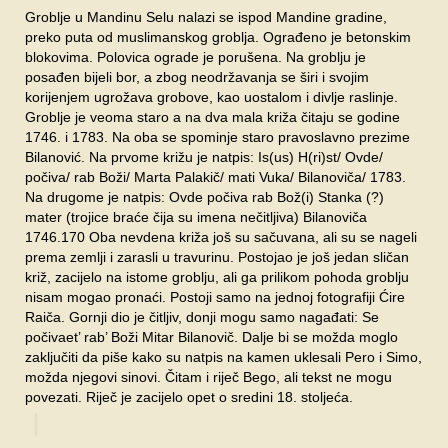
Groblje u Mandinu Selu nalazi se ispod Mandine gradine,
preko puta od muslimanskog groblja. Ograđeno je betonskim
blokovima. Polovica ograde je porušena. Na groblju je
posađen bijeli bor, a zbog neodržavanja se širi i svojim
korijenjem ugrožava grobove, kao uostalom i divlje raslinje.
Groblje je veoma staro a na dva mala križa čitaju se godine
1746. i 1783. Na oba se spominje staro pravoslavno prezime
Bilanović. Na prvome križu je natpis: Is(us) H(ri)st/ Ovde/
počiva/ rab Boži/ Marta Palakič/ mati Vuka/ Bilanoviča/ 1783.
Na drugome je natpis: Ovde počiva rab Bož(i) Stanka (?)
mater (trojice braće čija su imena nečitljiva) Bilanoviča
1746.170 Oba nevdena križa još su sačuvana, ali su se nageli
prema zemlji i zarasli u travurinu. Postojao je još jedan sličan
križ, zacijelo na istome groblju, ali ga prilikom pohoda groblju
nisam mogao pronaći. Postoji samo na jednoj fotografiji Ćire
Raiča. Gornji dio je čitljiv, donji mogu samo nagađati: Se
počivaet’ rab’ Boži Mitar Bilanovič. Dalje bi se možda moglo
zaključiti da piše kako su natpis na kamen uklesali Pero i Simo,
možda njegovi sinovi. Čitam i riječ Bego, ali tekst ne mogu
povezati. Riječ je zacijelo opet o sredini 18. stoljeća.