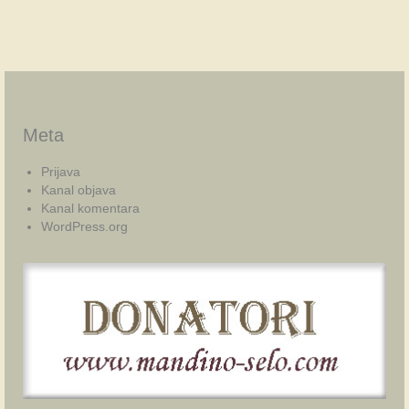
Meta
Prijava
Kanal objava
Kanal komentara
WordPress.org