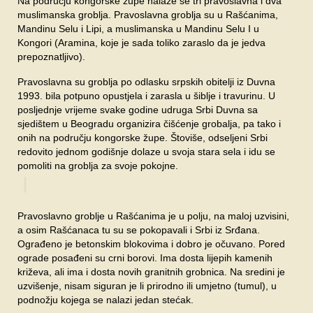
Na području kongorske župe nalaze se tri pravoslavna i dva
SPONZORI
muslimanska groblja. Pravoslavna groblja su u Rašćanima,
Mandinu Selu i Lipi, a muslimanska u Mandinu Selu I u
FORUM
Kongori (Aramina, koje je sada toliko zaraslo da je jedva
prepoznatljivo).
Pravoslavna su groblja po odlasku srpskih obitelji iz Duvna
1993. bila potpuno opustjela i zarasla u šiblje i travurinu. U
posljednje vrijeme svake godine udruga Srbi Duvna sa
sjedištem u Beogradu organizira čišćenje grobalja, pa tako i
onih na području kongorske župe. Štoviše, odseljeni Srbi
redovito jednom godišnje dolaze u svoja stara sela i idu se
pomoliti na groblja za svoje pokojne.
Pravoslavno groblje u Rašćanima je u polju, na maloj uzvisini,
a osim Rašćanaca tu su se pokopavali i Srbi iz Srđana.
Ograđeno je betonskim blokovima i dobro je očuvano. Pored
ograde posađeni su crni borovi. Ima dosta lijepih kamenih
križeva, ali ima i dosta novih granitnih grobnica. Na sredini je
uzvišenje, nisam siguran je li prirodno ili umjetno (tumul), u
podnožju kojega se nalazi jedan stećak.