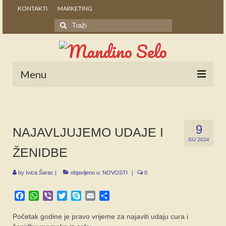
KONTAKTI
MARKETING
Search
for:
Menu
POČETNA
NOVOSTI
9
NAJAVLJUJEMO UDAJE I
SIJ 2024
STALNE RUBRIKE
ŽENIDBE
NAŠA BAŠTINA
by
Ivica Šarac
|
objavljeno u:
NOVOSTI
|
0
IZ ARHIVE
Facebook
WhatsApp
Viber
Twitter
Skype
Email
Share
NAJAVE
Početak godine je pravo vrijeme za najaviti udaju cura i
SPONZORI