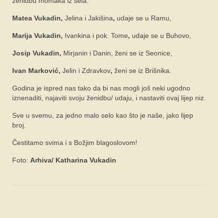
ženidbu momaka iz sela:
Matea Vukadin,
Jelina i Jakišina
,
udaje se u Ramu,
FORUM
Marija Vukadin,
Ivankina i pok. Tome
,
udaje se u Buhovo,
Josip Vukadin,
Mirjanin i Danin, ženi se iz Seonice,
Ivan Marković,
Jelin i Zdravkov
,
ženi se iz Brišnika.
Godina je ispred nas tako da bi nas mogli još neki ugodno
iznenaditi, najaviti svoju ženidbu/ udaju, i nastaviti ovaj lijep niz.
Sve u svemu, za jedno malo selo kao što je naše, jako lijep
broj.
Čestitamo svima i s Božjim blagoslovom!
Foto:
Arhiva/ Katharina Vukadin