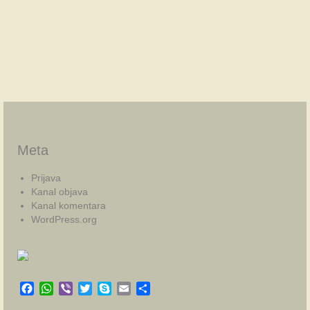
Meta
Prijava
Kanal objava
Kanal komentara
WordPress.org
Facebook
WhatsApp
Viber
Twitter
Skype
Email
Share