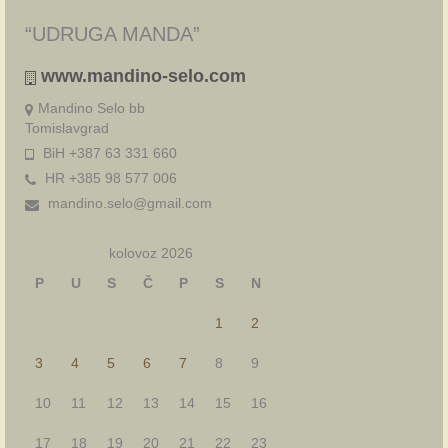
“UDRUGA MANDA”
www.mandino-selo.com
Mandino Selo bb
Tomislavgrad
BiH +387 63 331 660
HR +385 98 577 006
mandino.selo@gmail.com
kolovoz 2026
P
U
S
Č
P
S
N
1
2
3
4
5
6
7
8
9
10
11
12
13
14
15
16
17
18
19
20
21
22
23