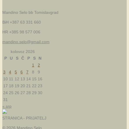
Mandino Selo bb
Tomislavgrad
BiH +387 63 331 660
HR +385 98 577 006
mandino.selo@gmail.com
kolovoz 2026
P
U
S
Č
P
S
N
1
2
3
4
5
6
7
8
9
10
11
12
13
14
15
16
17
18
19
20
21
22
23
24
25
26
27
28
29
30
31
« srp
STRANICA - PRIJATELJ
© 2026 Mandino Selo