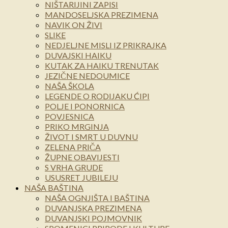
NIŠTARIJINI ZAPISI
MANDOSELJSKA PREZIMENA
NAVIK ON ŽIVI
SLIKE
NEDJELJNE MISLI IZ PRIKRAJKA
DUVAJSKI HAIKU
KUTAK ZA HAIKU TRENUTAK
JEZIČNE NEDOUMICE
NAŠA ŠKOLA
LEGENDE O RODIJAKU ĆIPI
POLJE I PONORNICA
POVJESNICA
PRIKO MRGINJA
ŽIVOT I SMRT U DUVNU
ZELENA PRIČA
ŽUPNE OBAVIJESTI
S VRHA GRUDE
USUSRET JUBILEJU
NAŠA BAŠTINA
NAŠA OGNJIŠTA I BAŠTINA
DUVANJSKA PREZIMENA
DUVANJSKI POJMOVNIK