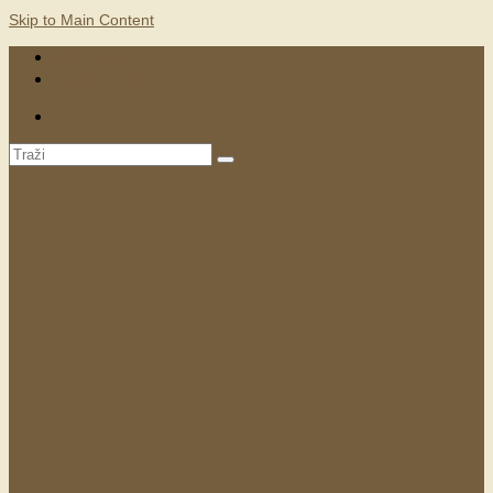
Skip to Main Content
KONTAKTI
MARKETING
Search
for: