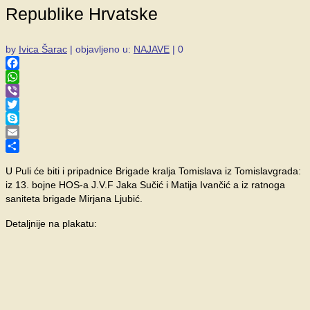
Republike Hrvatske
by
Ivica Šarac
|
objavljeno u:
NAJAVE
|
0
Facebook
WhatsApp
Viber
Twitter
Skype
Email
Share
U Puli će biti i pripadnice Brigade kralja Tomislava iz Tomislavgrada:
iz 13. bojne HOS-a J.V.F Jaka Sučić i Matija Ivančić a iz ratnoga
saniteta brigade Mirjana Ljubić.
Detaljnije na plakatu: