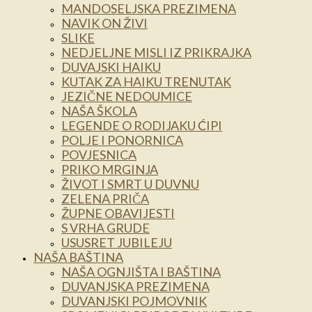
MANDOSELJSKA PREZIMENA
NAVIK ON ŽIVI
SLIKE
NEDJELJNE MISLI IZ PRIKRAJKA
DUVAJSKI HAIKU
KUTAK ZA HAIKU TRENUTAK
JEZIČNE NEDOUMICE
NAŠA ŠKOLA
LEGENDE O RODIJAKU ĆIPI
POLJE I PONORNICA
POVJESNICA
PRIKO MRGINJA
ŽIVOT I SMRT U DUVNU
ZELENA PRIČA
ŽUPNE OBAVIJESTI
S VRHA GRUDE
USUSRET JUBILEJU
NAŠA BAŠTINA
NAŠA OGNJIŠTA I BAŠTINA
DUVANJSKA PREZIMENA
DUVANJSKI POJMOVNIK