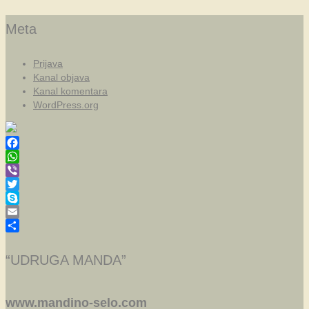
Meta
Prijava
Kanal objava
Kanal komentara
WordPress.org
Facebook
WhatsApp
Viber
Twitter
Skype
Email
Share
“UDRUGA MANDA”
www.mandino-selo.com