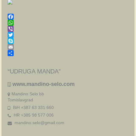
Facebook
WhatsApp
Viber
Twitter
Skype
Email
Share
“UDRUGA MANDA”
www.mandino-selo.com
Mandino Selo bb
Tomislavgrad
BiH +387 63 331 660
HR +385 98 577 006
mandino.selo@gmail.com