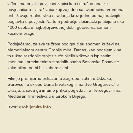
viđeni materijali i povijesni zapisi kao i stručne analize
povjesničara i istraživača koji zajedno sa svjedocima vremena
približavaju realnu sliku stradanja kroz jedno od najmračnijih
poglavlja u povijesti. Na tom području zločinački je ubijeno oko
4000 osoba u najboljoj životnoj dobi, gotovo na samom
kućnom pragu.
Podsjećamo, za sve te žrtve podignuti su spomen križevi na
Memorijalnom centru Groblje mira. Danas, kao podsjetnik na
to tužno razdoblje stoje tisuće bijelih križeva s ispisanim
imenima i prezimenima stradalih osoba Bosanske Posavine
kako nikad ne bi bili zaboravljeni.
Film je premijerno prikazan u Zagrebu, zatim u Odžaku,
Garevcu i u sklopu Dana hrvatskog filma „Ivo Gregurević“ u
Orašju, a sada ga imamo priliku pogledati i u Hercegovini na
Mediteran film festivalu u Širokom Brijegu.
Izvor:
grobljemira.info