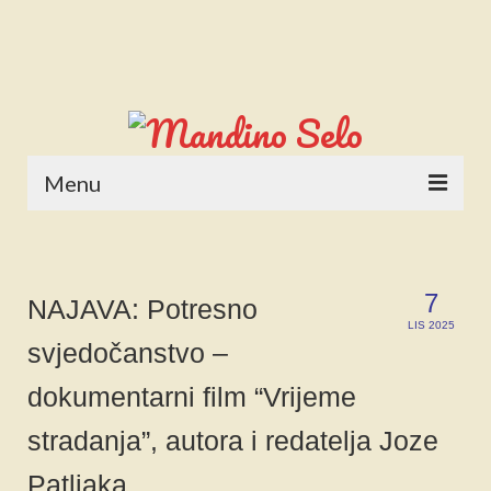
Menu
POČETNA
NOVOSTI
7
NAJAVA: Potresno
LIS 2025
STALNE RUBRIKE
svjedočanstvo –
NAŠA BAŠTINA
dokumentarni film “Vrijeme
IZ ARHIVE
stradanja”, autora i redatelja Joze
NAJAVE
Patljaka