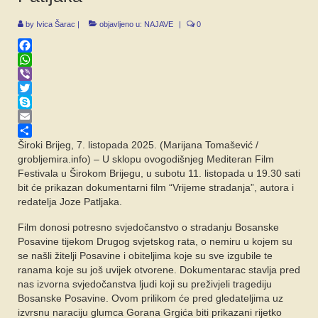
SPONZORI
by
Ivica Šarac
|
objavljeno u:
NAJAVE
|
0
FORUM
Facebook
WhatsApp
Viber
Twitter
Skype
Email
Share
Široki Brijeg, 7. listopada 2025. (Marijana Tomašević /
grobljemira.info) – U sklopu ovogodišnjeg Mediteran Film
Festivala u Širokom Brijegu, u subotu 11. listopada u 19.30 sati
bit će prikazan dokumentarni film “Vrijeme stradanja”, autora i
redatelja Joze Patljaka.
Film donosi potresno svjedočanstvo o stradanju Bosanske
Posavine tijekom Drugog svjetskog rata, o nemiru u kojem su
se našli žitelji Posavine i obiteljima koje su sve izgubile te
ranama koje su još uvijek otvorene. Dokumentarac stavlja pred
nas izvorna svjedočanstva ljudi koji su preživjeli tragediju
Bosanske Posavine. Ovom prilikom će pred gledateljima uz
izvrsnu naraciju glumca Gorana Grgića biti prikazani rijetko