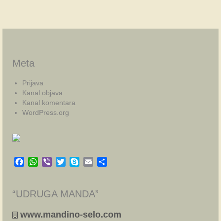
Meta
Prijava
Kanal objava
Kanal komentara
WordPress.org
Facebook
WhatsApp
Viber
Twitter
Skype
Email
Share
“UDRUGA MANDA”
www.mandino-selo.com