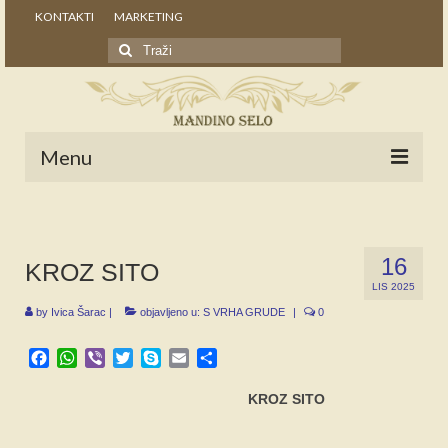
KONTAKTI
MARKETING
Search
for:
Menu
POČETNA
NOVOSTI
16
KROZ SITO
LIS 2025
STALNE RUBRIKE
by
Ivica Šarac
|
objavljeno u:
S VRHA GRUDE
|
0
NAŠA BAŠTINA
Facebook
WhatsApp
Viber
Twitter
Skype
Email
Share
IZ ARHIVE
KROZ SITO
NAJAVE