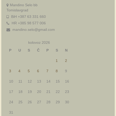
Mandino Selo bb
Tomislavgrad
BiH +387 63 331 660
HR +385 98 577 006
mandino.selo@gmail.com
kolovoz 2026
P
U
S
Č
P
S
N
1
2
3
4
5
6
7
8
9
10
11
12
13
14
15
16
17
18
19
20
21
22
23
24
25
26
27
28
29
30
31