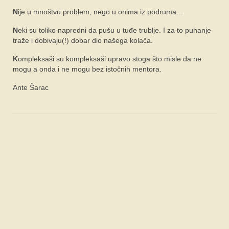
SPONZORI
N
ije u mnoštvu problem, nego u onima iz podruma…
FORUM
N
eki su toliko napredni da pušu u tuđe trublje. I za to puhanje
traže i dobivaju(!) dobar dio našega kolača.
K
ompleksaši su kompleksaši upravo stoga što misle da ne
mogu a onda i ne mogu bez istočnih mentora.
Ante Šarac