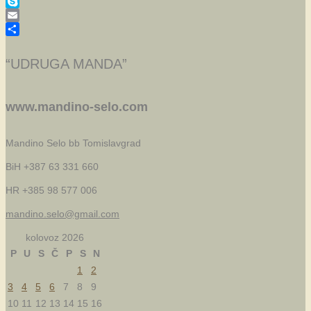
Twitter
Skype
Email
Share
“UDRUGA MANDA”
www.mandino-selo.com
Mandino Selo bb
Tomislavgrad
BiH +387 63 331 660
HR +385 98 577 006
mandino.selo@gmail.com
kolovoz 2026
P
U
S
Č
P
S
N
1
2
3
4
5
6
7
8
9
10
11
12
13
14
15
16