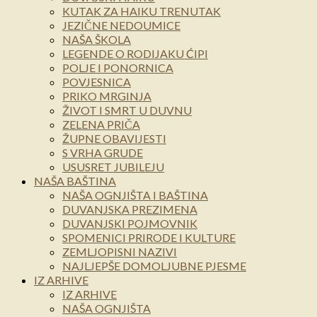
KUTAK ZA HAIKU TRENUTAK
JEZIČNE NEDOUMICE
NAŠA ŠKOLA
LEGENDE O RODIJAKU ĆIPI
POLJE I PONORNICA
POVJESNICA
PRIKO MRGINJA
ŽIVOT I SMRT U DUVNU
ZELENA PRIČA
ŽUPNE OBAVIJESTI
S VRHA GRUDE
USUSRET JUBILEJU
NAŠA BAŠTINA
NAŠA OGNJIŠTA I BAŠTINA
DUVANJSKA PREZIMENA
DUVANJSKI POJMOVNIK
SPOMENICI PRIRODE I KULTURE
ZEMLJOPISNI NAZIVI
NAJLJEPŠE DOMOLJUBNE PJESME
IZ ARHIVE
IZ ARHIVE
NAŠA OGNJIŠTA