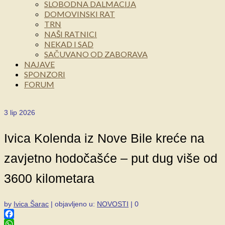
SLOBODNA DALMACIJA
DOMOVINSKI RAT
TRN
NAŠI RATNICI
NEKAD I SAD
SAČUVANO OD ZABORAVA
NAJAVE
SPONZORI
FORUM
3
lip 2026
Ivica Kolenda iz Nove Bile kreće na
zavjetno hodočašće – put dug više od
3600 kilometara
by
Ivica Šarac
|
objavljeno u:
NOVOSTI
|
0
Facebook