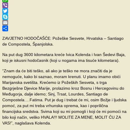
WhatsApp
Viber
Twitter
Skype
Email
Share
ZA
VJETNO HODOČAŠĆE: Požeške Sesvete, Hrvatska – Santiago
de Compostela, Španjolska.
Na put dug 3600 kilometara kreće Ivica Kolenda i Ivan Šedevi Baja,
koji je iskusni hodočasnik (koji u nogama ima tisuće kilometara).
“Znam da će biti teško, ali ako je teško ne mora značiti da je
nemoguće, kako bi saznao, moram krenuti. U planu imamo obići
Marijanska svetišta. Krećemo iz Požeških Sesveta, s trga
Bezgrješne Djevice Marije, prolazimo kroz Bosnu i Hercegovinu do
Međugorja, dalje idemo; Sinj, Trsat, Lourdes, Santiago de
Compostela….Fatima. Put je dug i trebat će mi, osim Božje i ljudska
pomoć, za put mi treba vrhunska oprema, kao i poprilična
financijska sredstva. Svima koji su mi pomogli i koji će mi pomoći na
bilo koji način, veliko HVALA!!! MOLITE ZA MENE, MOLIT ĆU ZA
VAS!”, naglašava Kolenda.