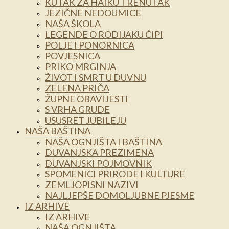
KUTAK ZA HAIKU TRENUTAK
JEZIČNE NEDOUMICE
NAŠA ŠKOLA
LEGENDE O RODIJAKU ĆIPI
POLJE I PONORNICA
POVJESNICA
PRIKO MRGINJA
ŽIVOT I SMRT U DUVNU
ZELENA PRIČA
ŽUPNE OBAVIJESTI
S VRHA GRUDE
USUSRET JUBILEJU
NAŠA BAŠTINA
NAŠA OGNJIŠTA I BAŠTINA
DUVANJSKA PREZIMENA
DUVANJSKI POJMOVNIK
SPOMENICI PRIRODE I KULTURE
ZEMLJOPISNI NAZIVI
NAJLJEPŠE DOMOLJUBNE PJESME
IZ ARHIVE
IZ ARHIVE
NAŠA OGNJIŠTA