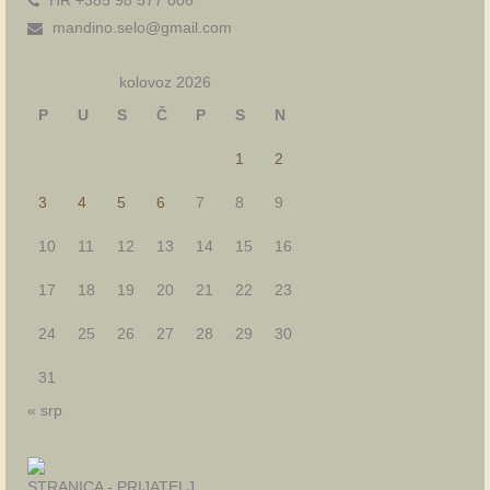
HR +385 98 577 006
mandino.selo@gmail.com
kolovoz 2026
P
U
S
Č
P
S
N
1
2
3
4
5
6
7
8
9
10
11
12
13
14
15
16
17
18
19
20
21
22
23
24
25
26
27
28
29
30
31
« srp
STRANICA - PRIJATELJ