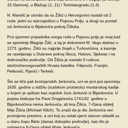
SPONZORI
15 članova), u Blažuju (1, 11) i Tomislavgradu (1,4).
N. Mandić je utvrdio da su Žilići u Hercegovini nastali od 2
FORUM
roda: jedni su starosjedioci u Popovu Polju, a drugi su postali
od Jerkovića iz Bijakovića pokraj Čitluka.
Prvi spomen pripadnika ovoga roda u Popovu polju je onaj kad
se spominje Blagoje Žilić, a taj je dokument M. Vego datirao u
1273. godinu. Žilići su najprije živjeli u Turkovićima, a kasnije
se raseljavaju u Dubrave pokraj Stoca, Hutovo, Sjekose i na
dubrovačko područje. Od Žilića je nastalo 5 rodova
istočnohercegovačkih Hrvata katolika: Filipovići, Franjići,
Petkovići, Pjanići i Terkeši.
Što se tiče pak brotnjanskih Jerkovića, oni se prvi put spominju
1635. godine u sidžilu (sudskom protokolu) mostarskog kadije
u kojem je upilsan kao svjedok Jure Jerković iz Bijankovića. U
popisu biskupa fra Pave Dragićevića 1741/42. godine u
Bijankovićima nema Jerkovića, ali ima Žilića, 7-člana obitelj
Mije Žilića (Michael Xilich). To znači da je dio Jerkovića već
promijenio prezime, a oni koji su ostali vjerni starom odselili su
u staru župu Bielu (danas dobojsko područje), kao što je
primjerice 8-člana obitelj Mate Jerkovića.