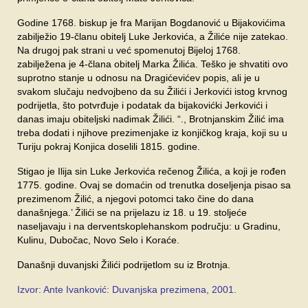
Godine 1768. biskup je fra Marijan Bogdanović u Bijakovićima
zabilježio 19-članu obitelj Luke Jerkovića, a Žiliće nije zatekao.
Na drugoj pak strani u već spomenutoj Bijeloj 1768.
zabilježena je 4-člana obitelj Marka Žilića. Teško je shvatiti ovo
suprotno stanje u odnosu na Dragićevićev popis, ali je u
svakom slučaju nedvojbeno da su Žilići i Jerkovići istog krvnog
podrijetla, što potvrđuje i podatak da bijakovićki Jerkovići i
danas imaju obiteljski nadimak Žilići. “., Brotnjanskim Žilić ima
treba dodati i njihove prezimenjake iz konjičkog kraja, koji su u
Turiju pokraj Konjica doselili 1815. godine.
Stigao je Ilija sin Luke Jerkovića rečenog Žilića, a koji je rođen
1775. godine. Ovaj se domaćin od trenutka doseljenja pisao sa
prezimenom Žilić, a njegovi potomci tako čine do dana
današnjega.’ Žilići se na prijelazu iz 18. u 19. stoljeće
naseljavaju i na derventskoplehanskom području: u Gradinu,
Kulinu, Dubočac, Novo Selo i Koraće.
Današnji duvanjski Žilići podrijetlom su iz Brotnja.
Izvor: Ante Ivanković: Duvanjska prezimena, 2001.