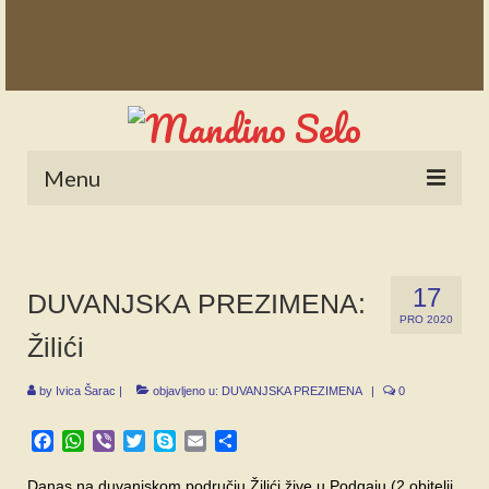
Menu
POČETNA
NOVOSTI
17
DUVANJSKA PREZIMENA:
PRO 2020
STALNE RUBRIKE
Žilići
NAŠA BAŠTINA
by
Ivica Šarac
|
objavljeno u:
DUVANJSKA PREZIMENA
|
0
IZ ARHIVE
Facebook
WhatsApp
Viber
Twitter
Skype
Email
Share
NAJAVE
Danas na duvanjskom području Žilići žive u Podgaju (2 obitelji,