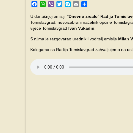
Facebook
WhatsApp
Viber
Twitter
Skype
Email
Share
U današnjoj emisiji
“
Dnevno zrcalo
”
Radija Tomislav
Tomislavgrad: novoizabrani načelnik općine Tomislag
vijeće Tomislavgrad
Ivan Vukadin.
S njima je razgovarao urednik i voditelj emisije
Milan V
Kolegama sa Radija Tomislavgrad zahvaljujemo na ustup