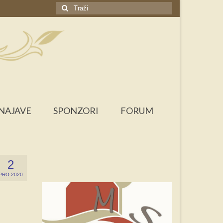
Search
for:
NAJAVE
SPONZORI
FORUM
2
PRO 2020