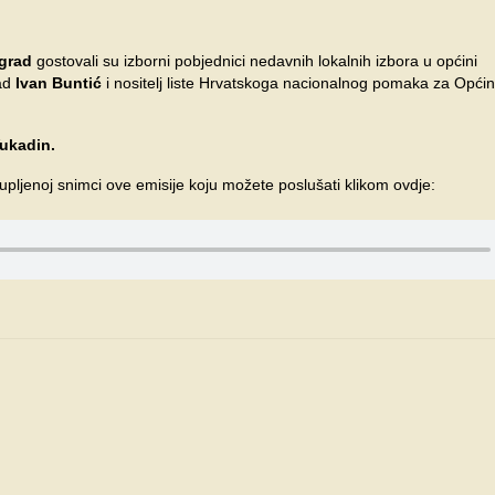
grad
gostovali su izborni pobjednici nedavnih lokalnih izbora u općini
rad
Ivan Buntić
i nositelj liste Hrvatskoga nacionalnog pomaka za Opći
ukadin.
ljenoj snimci ove emisije koju možete poslušati klikom ovdje: