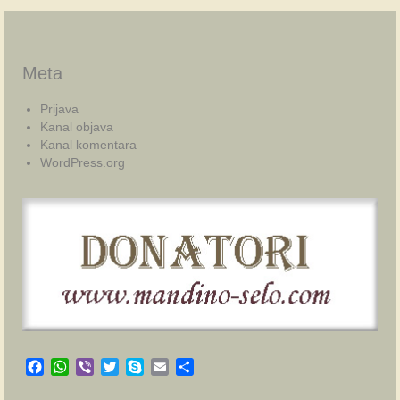
Meta
Prijava
Kanal objava
Kanal komentara
WordPress.org
Facebook
WhatsApp
Viber
Twitter
Skype
Email
Share