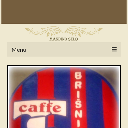
Menu
POČETNA
NOVOSTI
STALNE RUBRIKE
NAŠA BAŠTINA
IZ ARHIVE
NAJAVE