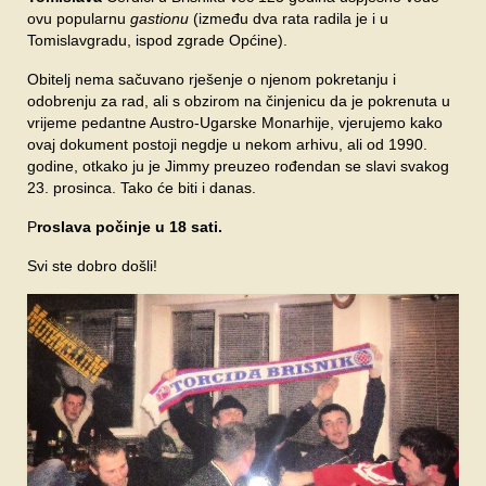
ovu popularnu
gastionu
(između dva rata radila je i u
Tomislavgradu, ispod zgrade Općine).
Obitelj nema sačuvano rješenje o njenom pokretanju i
odobrenju za rad, ali s obzirom na činjenicu da je pokrenuta u
vrijeme pedantne Austro-Ugarske Monarhije, vjerujemo kako
ovaj dokument postoji negdje u nekom arhivu, ali od 1990.
godine, otkako ju je Jimmy preuzeo rođendan se slavi svakog
23. prosinca. Tako će biti i danas.
P
roslava počinje u 18 sati.
Svi ste dobro došli!