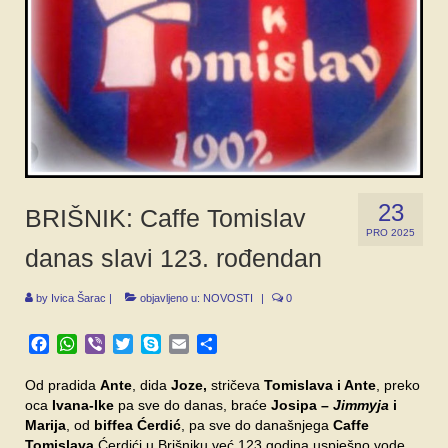
SPONZORI
FORUM
23
BRIŠNIK: Caffe Tomislav
PRO 2025
danas slavi 123. rođendan
by
Ivica Šarac
|
objavljeno u:
NOVOSTI
|
0
Facebook
WhatsApp
Viber
Twitter
Skype
Email
Share
Od pradida
Ante
, dida
Joze,
stričeva
Tomislava i Ante
, preko
oca
Ivana-Ike
pa sve do danas, braće
Josipa –
Jimmyja
i
Marija
, od
biffea Ćerdić
, pa sve do današnjega
Caffe
Tomislava
Ćerdići u Brišniku već 123 godina uspješno vode