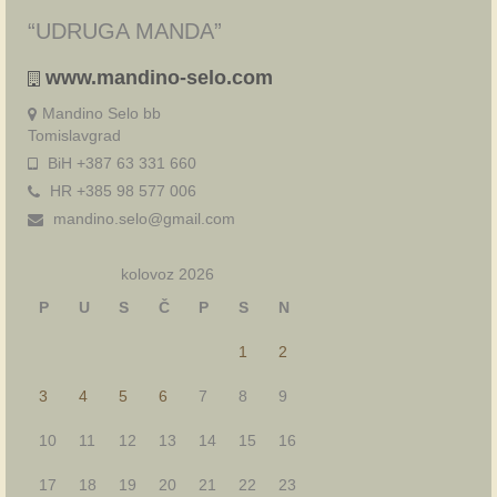
“UDRUGA MANDA”
www.mandino-selo.com
Mandino Selo bb
Tomislavgrad
BiH +387 63 331 660
HR +385 98 577 006
mandino.selo@gmail.com
kolovoz 2026
P
U
S
Č
P
S
N
1
2
3
4
5
6
7
8
9
10
11
12
13
14
15
16
17
18
19
20
21
22
23