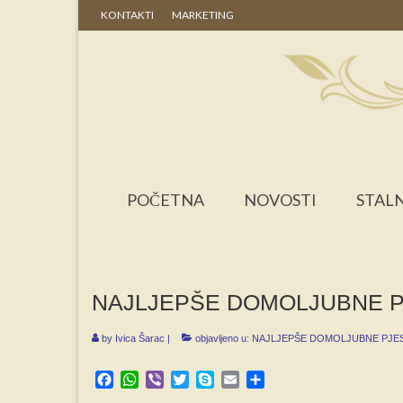
KONTAKTI
MARKETING
POČETNA
NOVOSTI
STALN
NAJLJEPŠE DOMOLJUBNE PJES
by
Ivica Šarac
|
objavljeno u:
NAJLJEPŠE DOMOLJUBNE PJE
Facebook
WhatsApp
Viber
Twitter
Skype
Email
Share