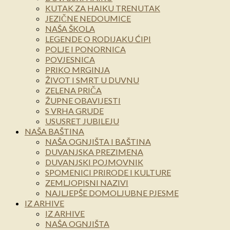
KUTAK ZA HAIKU TRENUTAK
JEZIČNE NEDOUMICE
NAŠA ŠKOLA
LEGENDE O RODIJAKU ĆIPI
POLJE I PONORNICA
POVJESNICA
PRIKO MRGINJA
ŽIVOT I SMRT U DUVNU
ZELENA PRIČA
ŽUPNE OBAVIJESTI
S VRHA GRUDE
USUSRET JUBILEJU
NAŠA BAŠTINA
NAŠA OGNJIŠTA I BAŠTINA
DUVANJSKA PREZIMENA
DUVANJSKI POJMOVNIK
SPOMENICI PRIRODE I KULTURE
ZEMLJOPISNI NAZIVI
NAJLJEPŠE DOMOLJUBNE PJESME
IZ ARHIVE
IZ ARHIVE
NAŠA OGNJIŠTA