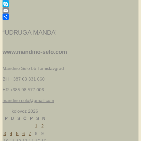
Twitter
Skype
Email
Share
“UDRUGA MANDA”
www.mandino-selo.com
Mandino Selo bb
Tomislavgrad
BiH +387 63 331 660
HR +385 98 577 006
mandino.selo@gmail.com
kolovoz 2026
P
U
S
Č
P
S
N
1
2
3
4
5
6
7
8
9
10
11
12
13
14
15
16