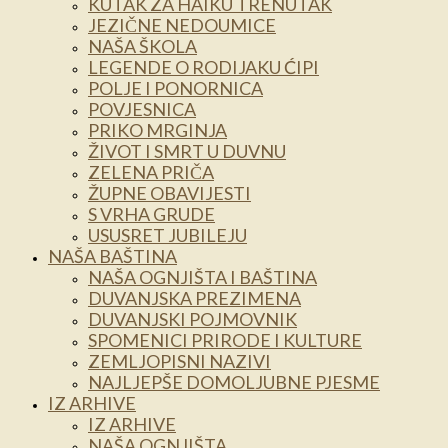
KUTAK ZA HAIKU TRENUTAK
JEZIČNE NEDOUMICE
NAŠA ŠKOLA
LEGENDE O RODIJAKU ĆIPI
POLJE I PONORNICA
POVJESNICA
PRIKO MRGINJA
ŽIVOT I SMRT U DUVNU
ZELENA PRIČA
ŽUPNE OBAVIJESTI
S VRHA GRUDE
USUSRET JUBILEJU
NAŠA BAŠTINA
NAŠA OGNJIŠTA I BAŠTINA
DUVANJSKA PREZIMENA
DUVANJSKI POJMOVNIK
SPOMENICI PRIRODE I KULTURE
ZEMLJOPISNI NAZIVI
NAJLJEPŠE DOMOLJUBNE PJESME
IZ ARHIVE
IZ ARHIVE
NAŠA OGNJIŠTA