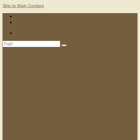
Skip to Main Content
KONTAKTI
MARKETING
Search
for: