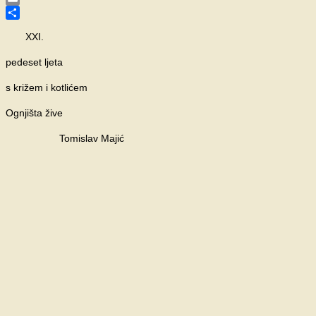
Email
Share
XXI.
pedeset ljeta
s križem i kotlićem
Ognjišta žive
Tomislav Majić