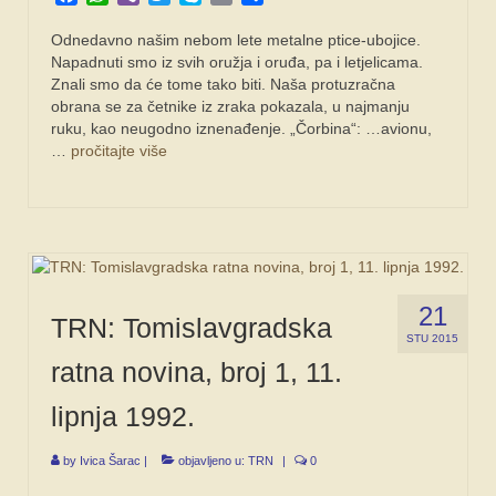
Odnedavno našim ne­bom lete metalne ptice-ubojice.
Napadnuti smo iz svih oružja i oruđa, pa i letjelica­ma.
Znali smo da će tome tako biti. Naša protuzračna
obrana se za četnike iz zra­ka pokazala, u najmanju
ruku, kao neugodno izne­nađenje. „Čorbina“: …avio­nu,
…
pročitajte više
21
TRN: Tomislavgradska
STU 2015
ratna novina, broj 1, 11.
lipnja 1992.
by
Ivica Šarac
|
objavljeno u:
TRN
|
0