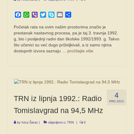
Facebook
WhatsApp
Viber
Twitter
Skype
Email
Share
Početak rata na ovim našim prosto­rima značio je
prestanak nastavnog procesa, pa je taj 3. travnja 1992.
g, bio i posljednji radni dan školske 1992/1993. g. Takvo
što učenici su već dugo pri­željkivali, a iz samo njima
dostupnih iz­vora saznaju …
pročitajte više
4
TRN iz lipnja 1992.: Radio
PRO 2015
Tomislavgrad na 94,5 MHz
by
Ivica Šarac
|
objavljeno u:
TRN
|
0