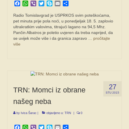
Facebook
WhatsApp
Viber
Twitter
Skype
Email
Share
Radio Tomislavgrad je USPRKOS svim poteškoćama,
pet minuta prije pola noći, u ponedjeljak 18. 5. zaplovio
ultrakratkim valovima, titrajući lagano na 94,5 Mhz.
Pančin Albatros je poletio uvjeren da treba naprijed, da
se uvijek može više i da granica zapravo …
pročitajte
više
27
TRN: Momci iz obrane
STU 2015
našeg neba
by
Ivica Šarac
|
objavljeno u:
TRN
|
0
Facebook
WhatsApp
Viber
Twitter
Skype
Email
Share