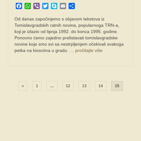
Facebook
WhatsApp
Viber
Twitter
Skype
Email
Share
Od danas započinjemo s objavom tekstova iz
Tomislavgradskih ratnih novina, popularnoga TRN-a,
koji je izlazio od lipnja 1992. do konca 1995. godine.
Ponovno ćemo zajedno prelistavati tomislavgradske
novine koje smo svi sa nestrpljenjem očekivali svakoga
petka na kioscima u gradu. …
pročitajte više
Navigacija
«
1
…
12
13
14
15
objava