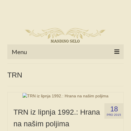
Menu
POČETNA
TRN
NOVOSTI
STALNE RUBRIKE
NAŠA BAŠTINA
18
TRN iz lipnja 1992.: Hrana
IZ ARHIVE
PRO 2015
na našim poljima
NAJAVE