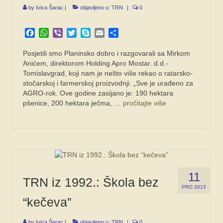
by
Ivica Šarac
|
objavljeno u:
TRN
|
0
SPONZORI
Facebook
WhatsApp
Viber
Twitter
Skype
Email
Share
FORUM
Posjetili smo Planinsko dobro i razgovarali sa Mirkom
Anićem, direktorom Holding Apro Mostar. d.d.-
Tomislavgrad, koji nam je nešto više rekao o ratarsko-
stočarskoj i farmerskoj proiz­vodnji. „Sve je urađeno za
AGRO-rok. Ove godine zasijano je: 190 hektara
pšenice, 200 hektara ječma, …
pročitajte više
11
TRN iz 1992.: Škola bez
PRO 2015
“kečeva”
by
Ivica Šarac
|
objavljeno u:
TRN
|
0