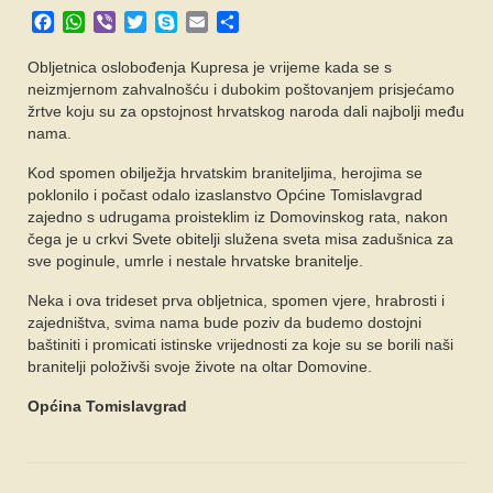
Facebook
WhatsApp
Viber
Twitter
Skype
Email
Share
FORUM
Obljetnica oslobođenja Kupresa je vrijeme kada se s
neizmjernom zahvalnošću i dubokim poštovanjem prisjećamo
žrtve koju su za opstojnost hrvatskog naroda dali najbolji među
nama.
Kod spomen obilježja hrvatskim braniteljima, herojima se
poklonilo i počast odalo izaslanstvo Općine Tomislavgrad
zajedno s udrugama proisteklim iz Domovinskog rata, nakon
čega je u crkvi Svete obitelji služena sveta misa zadušnica za
sve poginule, umrle i nestale hrvatske branitelje.
Neka i ova trideset prva obljetnica, spomen vjere, hrabrosti i
zajedništva, svima nama bude poziv da budemo dostojni
baštiniti i promicati istinske vrijednosti za koje su se borili naši
branitelji položivši svoje živote na oltar Domovine.
Općina Tomislavgrad