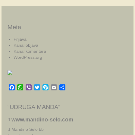
Meta
Prijava
Kanal objava
Kanal komentara
WordPress.org
Facebook
WhatsApp
Viber
Twitter
Skype
Email
Share
“UDRUGA MANDA”
www.mandino-selo.com
Mandino Selo bb