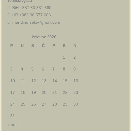
Tomislavgrad
BiH +387 63 331 660
HR +385 98 577 006
mandino.selo@gmail.com
kolovoz 2026
P
U
S
Č
P
S
N
1
2
3
4
5
6
7
8
9
10
11
12
13
14
15
16
17
18
19
20
21
22
23
24
25
26
27
28
29
30
31
« srp