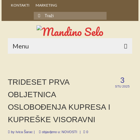
KONTAKTI
MARKETING
Search
for:
Menu
POČETNA
NOVOSTI
3
TRIDESET PRVA
STU 2025
STALNE RUBRIKE
OBLJETNICA
NAŠA BAŠTINA
OSLOBOĐENJA KUPRESA I
IZ ARHIVE
KUPREŠKE VISORAVNI
NAJAVE
by
Ivica Šarac
|
objavljeno u:
NOVOSTI
|
0
SPONZORI