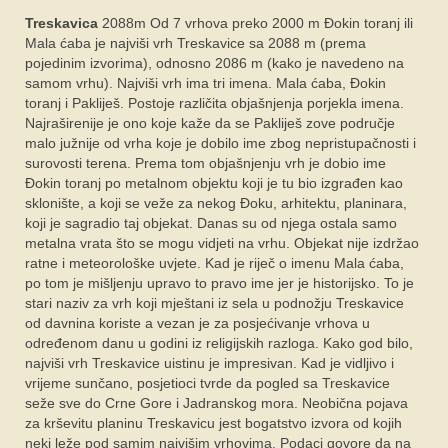
Treskavica
2088m Od 7 vrhova preko 2000 m Đokin toranj ili
Mala ćaba je najviši vrh Treskavice sa 2088 m (prema
pojedinim izvorima), odnosno 2086 m (kako je navedeno na
samom vrhu). Najviši vrh ima tri imena. Mala ćaba, Đokin
toranj i Pakliješ. Postoje različita objašnjenja porjekla imena.
Najraširenije je ono koje kaže da se Pakliješ zove područje
malo južnije od vrha koje je dobilo ime zbog nepristupačnosti i
surovosti terena. Prema tom objašnjenju vrh je dobio ime
Đokin toranj po metalnom objektu koji je tu bio izgrađen kao
sklonište, a koji se veže za nekog Đoku, arhitektu, planinara,
koji je sagradio taj objekat. Danas su od njega ostala samo
metalna vrata što se mogu vidjeti na vrhu. Objekat nije izdržao
ratne i meteorološke uvjete. Kad je riječ o imenu Mala ćaba,
po tom je mišljenju upravo to pravo ime jer je historijsko. To je
stari naziv za vrh koji mještani iz sela u podnožju Treskavice
od davnina koriste a vezan je za posjećivanje vrhova u
određenom danu u godini iz religijskih razloga. Kako god bilo,
najviši vrh Treskavice uistinu je impresivan. Kad je vidljivo i
vrijeme sunčano, posjetioci tvrde da pogled sa Treskavice
seže sve do Crne Gore i Jadranskog mora. Neobična poјava
za krševitu planinu Treskavicu jest bogatstvo izvora od koјih
neki leže pod samim naјvišim vrhovima. Podaci govore da na