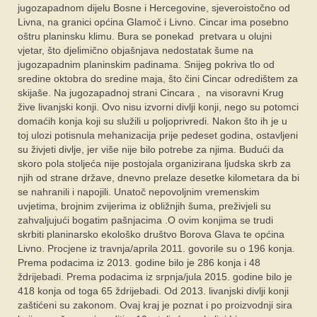
jugozapadnom dijelu Bosne i Hercegovine, sjeveroistočno od
Livna, na granici općina Glamoč i Livno. Cincar ima posebno
oštru planinsku klimu. Bura se ponekad pretvara u olujni
vjetar, što djelimično objašnjava nedostatak šume na
jugozapadnim planinskim padinama. Snijeg pokriva tlo od
sredine oktobra do sredine maja, što čini Cincar odredištem za
skijaše. Na jugozapadnoj strani Cincara , na visoravni Krug
žive livanjski konji. Ovo nisu izvorni divlji konji, nego su potomci
domaćih konja koji su služili u poljoprivredi. Nakon što ih je u
toj ulozi potisnula mehanizacija prije pedeset godina, ostavljeni
su živjeti divlje, jer više nije bilo potrebe za njima. Budući da
skoro pola stoljeća nije postojala organizirana ljudska skrb za
njih od strane države, dnevno prelaze desetke kilometara da bi
se nahranili i napojili. Unatoč nepovoljnim vremenskim
uvjetima, brojnim zvijerima iz obližnjih šuma, preživjeli su
zahvaljujući bogatim pašnjacima .O ovim konjima se trudi
skrbiti planinarsko ekološko društvo Borova Glava te općina
Livno. Procjene iz travnja/aprila 2011. govorile su o 196 konja.
Prema podacima iz 2013. godine bilo je 286 konja i 48
ždrijebadi. Prema podacima iz srpnja/jula 2015. godine bilo je
418 konja od toga 65 ždrijebadi. Od 2013. livanjski divlji konji
zaštićeni su zakonom. Ovaj kraj je poznat i po proizvodnji sira