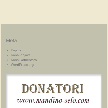
Meta
Prijava
Kanal objava
Kanal komentara
WordPress.org