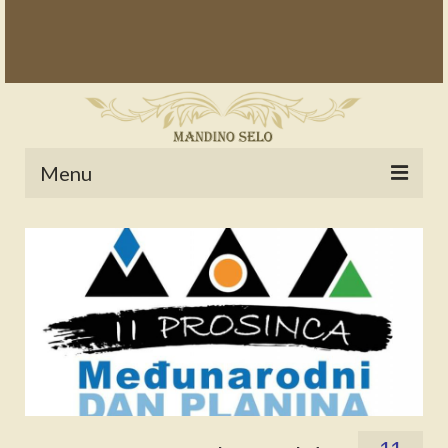
Menu
POČETNA
NOVOSTI
STALNE RUBRIKE
NAŠA BAŠTINA
IZ ARHIVE
NAJAVE