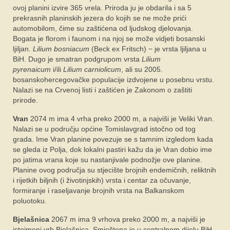
ovoj planini izvire 365 vrela. Priroda ju je obdarila i sa 5
prekrasnih planinskih jezera do kojih se ne može prići
automobilom, čime su zaštićena od ljudskog djelovanja.
Bogata je florom i faunom i na njoj se može vidjeti bosanski
ljiljan.
Lilium bosniacum
(Beck ex Fritsch) − je vrsta ljiljana u
BiH. Dugo je smatran podgrupom vrsta
Lilium
pyrenaicum
i/ili
Lilium carniolicum
, ali su 2005.
bosanskohercegovačke populacije izdvojene u posebnu vrstu.
Nalazi se na Crvenoj listi i zaštićen je Zakonom o zaštiti
prirode.
Vran
2074 m ima 4 vrha preko 2000 m, a najviši je Veliki Vran.
Nalazi se u području općine Tomislavgrad istočno od tog
grada. Ime Vran planine povezuje se s tamnim izgledom kada
se gleda iz Polja, dok lokalni pastiri kažu da je Vran dobio ime
po jatima vrana koje su nastanjivale podnožje ove planine.
Planine ovog područja su stjecište brojnih endemičnih, reliktnih
i rijetkih biljnih (i životinjskih) vrsta i centar za očuvanje,
formiranje i raseljavanje brojnih vrsta na Balkanskom
poluotoku.
Bjelašnica
2067 m ima 9 vrhova preko 2000 m, a najviši je
istoimeni vrh Bjelašnica. Smještena je u centralnom dijelu BiH,