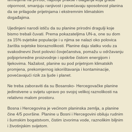
otpornost, smanjuju ranjivost i povećavaju sposobnost planina
da se prilagode prijetnjama i ekstremnim klimatskim
događajima.
Ujedinjeni narodi ističu da su planine prirodni dragulji koje
bismo trebali čuvati. Prema pokazateljima UN-a, one su dom
za 15% svjetske populacije i u njima se nalazi oko polovica
žarišta svjetske bioraznolikosti. Planine daju slatku vodu za
svakodnevni život polovici čovječanstva, pomažu u održavanju
poljoprivredne proizvodnje i opskrbe čistom energijom i
lijekovima. Nažalost, planine su pod prijetnjom klimatskih
promjena, prekomjernog iskorištavanja i kontaminacije,
povećavajući rizik za ljude i planet.
Ne treba zaboraviti da su Bosansko- Hercegovačke planine
jedinstvene u svijetu upravo po svojoj velikoj raznolikosti na
relativno malom prostoru.
Bosna i Hercegovina je većinom planinska zemlja, a planine
čine 4/5 površine. Planine u Bosni i Hercegovini obiluju rudnim
i šumskim bogatstvom, čistim izvorima vode, raznolikim biljnim
i životinjskim svijetom.