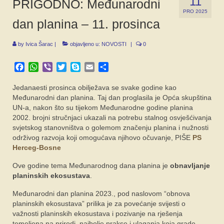
11
PRIGODNO: Međunarodni
SPONZORI
PRO 2025
dan planina – 11. prosinca
FORUM
by
Ivica Šarac
|
objavljeno u:
NOVOSTI
|
0
Facebook
WhatsApp
Viber
Twitter
Skype
Email
Share
Jedanaesti prosinca obilježava se svake godine kao
Međunarodni dan planina. Taj dan proglasila je Opća skupština
UN-a, nakon što su tijekom Međunarodne godine planina
2002. brojni stručnjaci ukazali na potrebu stalnog osvješćivanja
svjetskog stanovništva o golemom značenju planina i nužnosti
održivog razvoja koji omogućava njihovo očuvanje, PIŠE
PS
Herceg-Bosne
Ove godine tema Međunarodnog dana planina je
obnavljanje
planinskih ekosustava
.
Međunarodni dan planina 2023., pod naslovom “obnova
planinskih ekosustava” prilika je za povećanje svijesti o
važnosti planinskih ekosustava i pozivanje na rješenja
temeljena na prirodi, najbolje prakse i ulaganja koja grade