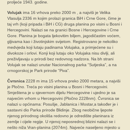
proljeće 1943. godine.
Volujak
ima 16 vrhova preko 2000 m , a najviši je Velika
Vlasulja 2336 m kojim prolazi granica BiH i Crne Gore, čime je
taj vrh (koji pripada i BiH i CG) druga planina po visini u Bosni i
Hercegovini. Nalazi se na granici Bosne i Hercegovine i Crne
Gore. Planina je bogata ljekovitim biljem, jagodičastim voćem,
gljivama kao i životinjskim svijetom. Registrovano je nekoliko
medvjeda koji lutaju padinama Volujaka, a primjećene su i
divokoze i orlovi. Konji koji lutaju oko Volujaka nisu divlji, ali
preživljavaju u prirodi bez redovnog nadzora. Na bh strani
Volujak se nalazi unutar Nacionalnog parka “Sutjeska”, a na
crnogorskoj je Park prirode “Piva”.
Čvrsnica
2228 m ima 15 vrhova preko 2000 metara, a najviši
je Pločno. Treća po visini planina u Bosni i Hercegovini.
Smještena je u sjevernom dijelu Hercegovine i ujedno je sa
najvećim vrhom u Hercegovini (Pločno 2228nm). Čvrsnica se
nalazi u općinama: Posušje, Jablanica i Mostar,a također je i
sastavni dio Parka prirode Blidinje. Zbog neobične ljepote
njenog prirodnog okoliša redovno je odredište planinara iz
zemlje i cijele regije. U njenoj neposrednoj blizini nalazi se i
nešto niža Vran-planina (2074m). Najveće naseljeno mjesto u