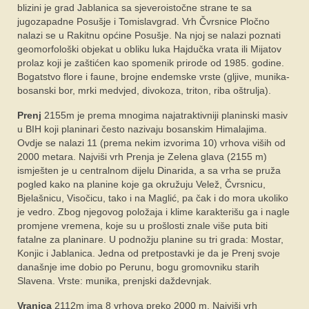
blizini je grad Jablanica sa sjeveroistočne strane te sa
jugozapadne Posušje i Tomislavgrad. Vrh Čvrsnice Pločno
nalazi se u Rakitnu općine Posušje. Na njoj se nalazi poznati
geomorfološki objekat u obliku luka Hajdučka vrata ili Mijatov
prolaz koji je zaštićen kao spomenik prirode od 1985. godine.
Bogatstvo flore i faune, brojne endemske vrste (gljive, munika-
bosanski bor, mrki medvjed, divokoza, triton, riba oštrulja).
Prenj
2155m je prema mnogima najatraktivniji planinski masiv
u BIH koji planinari često nazivaju bosanskim Himalajima.
Ovdje se nalazi 11 (prema nekim izvorima 10) vrhova viših od
2000 metara. Najviši vrh Prenja je Zelena glava (2155 m)
ismješten je u centralnom dijelu Dinarida, a sa vrha se pruža
pogled kako na planine koje ga okružuju Velež, Čvrsnicu,
Bjelašnicu, Visočicu, tako i na Maglić, pa čak i do mora ukoliko
je vedro. Zbog njegovog položaja i klime karakterišu ga i nagle
promjene vremena, koje su u prošlosti znale više puta biti
fatalne za planinare. U podnožju planine su tri grada: Mostar,
Konjic i Jablanica. Jedna od pretpostavki je da je Prenj svoje
današnje ime dobio po Perunu, bogu gromovniku starih
Slavena. Vrste: munika, prenjski daždevnjak.
Vranica
2112m ima 8 vrhova preko 2000 m. Najviši vrh