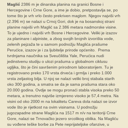
Maglić
2386 m je dinarska planina na granici Bosne i
Hercegovine i Crne Gore, a ime je dobio, pretpostavlja se, po
tome što je vrh vrlo često prekriven maglom. Njegov najviši vrh
(2.396 m) se nalazi u Crnoj Gori, dok je na bosanskoj strani
planine najviši vrh Maglić sa 2.386 metara nadmorske visine.
To je ujedno i najviši vrh Bosne i Hercegovine. Veliki je izazov
za planinare i alpiniste, a zbog svojih brojnih izvorišta vode,
zelenih pejzaža te u samom podnožju Maglića prašume
Perućice, izazov je i za ljubitelje prirode općenito. Prema
tvrdnjama naučnika sa Sveučilišta Yale, Perućica nudi
jedinstvenu studiju o ulozi prašuma u globalnom ciklusu
ugljika, što je čini savršenim prirodnom laboratorijem. Tu je
registrovano preko 170 vrsta drveća i grmlja i preko 1.000
vrsta zeljastog bilja. U njoj se nalazi veliki broj stabala starih
oko 300 godina, a smatra se da je sama prašuma stara oko
20.000 godina. Ovdje se mogu pronaći stabla visoka preko 50
metara, a trenutno najviše izmjereno visoko je 57,4 metra. ​​Na
visini od oko 2000 m na lokalitetu Careva dola nalazi se izvor
vode što je rijetkost na ovim visinama. U podnožju
jugozapadne strane Maglića na 1517 m n/v na teritoriji Crne
Gore, nalazi se Trnovačko jezero srcolikog oblika. Na Magliću
su vođene teške borbe za Pete neprijateljske ofanzive, u