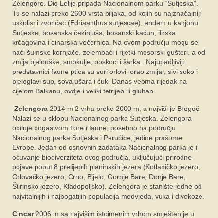
Zelengore. Dio Lelije pripada Nacionalnom parku “Sutjeska”.
Tu se nalazi preko 2600 vrsta biljaka, od kojih su najznačajniji
uskolisni zvončac (Edriaanthus sutjescae), endem u kanjonu
Sutjeske, bosanska čekinjuša, bosanski kaćun, ilirska
krčagovina i dinarska večernica. Na ovom području mogu se
naći šumske kornjače, zelembaći i rijetki mosorski gušteri, a od
zmija bjelouške, smokulje, poskoci i šarka . Najupadljiviji
predstavnici faune ptica su suri orlovi, orao zmijar, sivi soko i
bjeloglavi sup, sova ušara i ćuk. Danas veoma rijedak na
cijelom Balkanu, ovdje i veliki tetrijeb ili gluhan.
Zelengora
2014 m 2 vrha preko 2000 m, a najviši je Bregoč.
Nalazi se u sklopu Nacionalnog parka Sutjeska. Zelengora
obiluje bogastvom flore i faune, posebno na području
Nacionalnog parka Sutjeska i Perućice, jedine prašume
Evrope. Jedan od osnovnih zadataka Nacionalnog parka je i
očuvanje biodiverziteta ovog područja, uključujući prirodne
pojave poput 8 prelijepih planinskih jezera (Kotlaničko jezero,
Orlovačko jezero, Crno, Bijelo, Gornje Bare, Donje Bare,
Štirinsko jezero, Kladopoljsko). Zelengora je stanište jedne od
najvitalnijih i najbogatijih populacija medvjeda, vuka i divokoze.
Cincar
2006 m sa najvišim istoimenim vrhom smješten je u