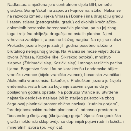
Nadkrstac. smještena je u centralnom dijelu BIH, između
gradova Gornji Vakuf na zapadu i Fojnice na istoku. Nalazi se
na razvođu između rijeka Vrbasa i Bosne i ima drugačiju građu
i sastav stijena (petrografsku građu) od okolnih krečnjačko-
dolomitnih bosansko-hercegovačkih planina, pa su joj zbog
toga i reljefna obilježja drugačija od ostalih planina. Njeni
vrhovi su zaobljeni , a padine blažeg nagiba. Na njoj se nalazi
Prokoško jezero koje je zadnjih godina posebno izloženo
brutalnog nelegalnoj gradnji. Na Vranici se može vidjeti dosta
izvora (Vrbasa, Kozičke rike, Sikirskog potoka), mnoštvo
slapova (Ždrimački slap, Kozički slap) i mnogo različitih pećina
i jama. Bogatstvo flore i faune karakterišu i endemske biljke:
vraničko zvonce (bijelo vraničko zvonce), bosanska zvončika i
Alchemilla vranicensis. Također, u Prokoškom jezeru je živjela
endemska vrsta triton za koju nije sasvim sigurno da je
posljednjih godina opstala. Na području Vranice su utvrđene
najstarije geološke naslage još iz starijeg paleozoika zbog
čega ovaj planinski prostor obično nazivaju “rudnim gorjem”,
“srednjebosanskim rudnim planinama”, odnosno prostorom
“bosanskog škriljavog (škriljastog) gorja”. Specifična geološka
građa i tektonski sklop ovdje su doprinijeli pojavi rudnih ležišta i
mineralnih izvora (pr. Fojnica).