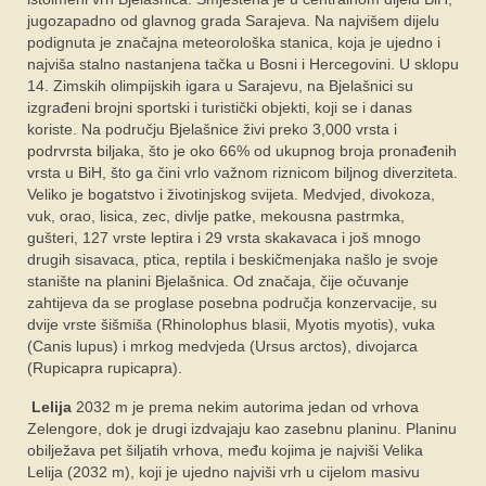
jugozapadno od glavnog grada Sarajeva. Na najvišem dijelu
podignuta je značajna meteorološka stanica, koja je ujedno i
najviša stalno nastanjena tačka u Bosni i Hercegovini. U sklopu
14. Zimskih olimpijskih igara u Sarajevu, na Bjelašnici su
izgrađeni brojni sportski i turistički objekti, koji se i danas
koriste. Na području Bjelašnice živi preko 3,000 vrsta i
podrvrsta biljaka, što je oko 66% od ukupnog broja pronađenih
vrsta u BiH, što ga čini vrlo važnom riznicom biljnog diverziteta.
Veliko je bogatstvo i životinjskog svijeta. Medvjed, divokoza,
vuk, orao, lisica, zec, divlje patke, mekousna pastrmka,
gušteri, 127 vrste leptira i 29 vrsta skakavaca i još mnogo
drugih sisavaca, ptica, reptila i beskičmenjaka našlo je svoje
stanište na planini Bjelašnica. Od značaja, čije očuvanje
zahtijeva da se proglase posebna područja konzervacije, su
dvije vrste šišmiša (Rhinolophus blasii, Myotis myotis), vuka
(Canis lupus) i mrkog medvjeda (Ursus arctos), divojarca
(Rupicapra rupicapra).
Lelija
2032 m je prema nekim autorima jedan od vrhova
Zelengore, dok je drugi izdvajaju kao zasebnu planinu. Planinu
obilježava pet šiljatih vrhova, među kojima je najviši Velika
Lelija (2032 m), koji je ujedno najviši vrh u cijelom masivu