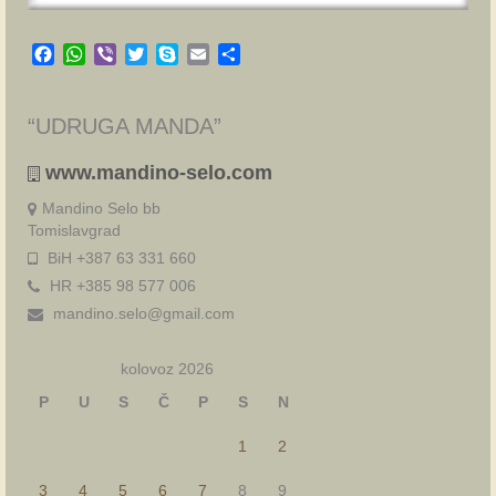
Facebook
WhatsApp
Viber
Twitter
Skype
Email
Share
“UDRUGA MANDA”
www.mandino-selo.com
Mandino Selo bb
Tomislavgrad
BiH +387 63 331 660
HR +385 98 577 006
mandino.selo@gmail.com
kolovoz 2026
P
U
S
Č
P
S
N
1
2
3
4
5
6
7
8
9