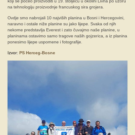
koji se počeo proizvoditi u 19. stoljeću u okolini Livna po uzoru
na tehnologiju proizvodnje francuskog sira grojera.
Ovdje smo nabrojali 10 najviših planina u Bosni i Hercegovini,
naravno i ostale niže planine su jako lijepe. Svaka od njih
nekome predstavlja Everest i zato čuvajmo naše planine, u
planinama ostavimo samo tragove naših gojzerica, a iz planina
ponesimo lijepe uspomene i fotografije.
Izvor:
PS Herceg-Bosne