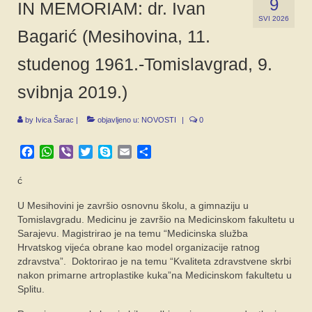
9
IN MEMORIAM: dr. Ivan
SPONZORI
SVI 2026
Bagarić (Mesihovina, 11.
FORUM
studenog 1961.-Tomislavgrad, 9.
svibnja 2019.)
by
Ivica Šarac
|
objavljeno u:
NOVOSTI
|
0
Facebook
WhatsApp
Viber
Twitter
Skype
Email
Share
ć
U Mesihovini je završio osnovnu školu, a gimnaziju u
Tomislavgradu. Medicinu je završio na Medicinskom fakultetu u
Sarajevu. Magistrirao je na temu “Medicinska služba
Hrvatskog vijeća obrane kao model organizacije ratnog
zdravstva”. Doktorirao je na temu “Kvaliteta zdravstvene skrbi
nakon primarne artroplastike kuka”na Medicinskom fakultetu u
Splitu.