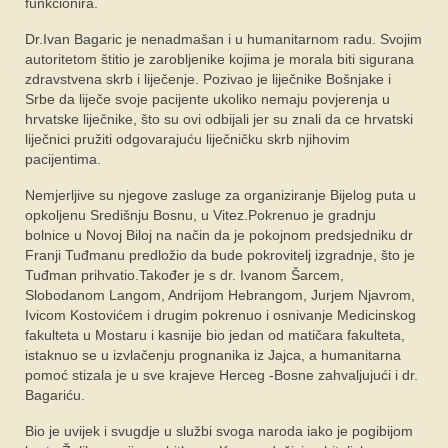
funkcionira.
Dr.Ivan Bagaric je nenadmašan i u humanitarnom radu. Svojim
autoritetom štitio je zarobljenike kojima je morala biti sigurana
zdravstvena skrb i liječenje. Pozivao je liječnike Bošnjake i
Srbe da liječe svoje pacijente ukoliko nemaju povjerenja u
hrvatske liječnike, što su ovi odbijali jer su znali da ce hrvatski
liječnici pružiti odgovarajuću liječničku skrb njihovim
pacijentima.
Nemjerljive su njegove zasluge za organiziranje Bijelog puta u
opkoljenu Središnju Bosnu, u Vitez.Pokrenuo je gradnju
bolnice u Novoj Biloj na način da je pokojnom predsjedniku dr
Franji Tuđmanu predložio da bude pokrovitelj izgradnje, što je
Tuđman prihvatio.Također je s dr. Ivanom Šarcem,
Slobodanom Langom, Andrijom Hebrangom, Jurjem Njavrom,
Ivicom Kostovićem i drugim pokrenuo i osnivanje Medicinskog
fakulteta u Mostaru i kasnije bio jedan od matičara fakulteta,
istaknuo se u izvlačenju prognanika iz Jajca, a humanitarna
pomoć stizala je u sve krajeve Herceg -Bosne zahvaljujući i dr.
Bagariću.
Bio je uvijek i svugdje u službi svoga naroda iako je pogibijom