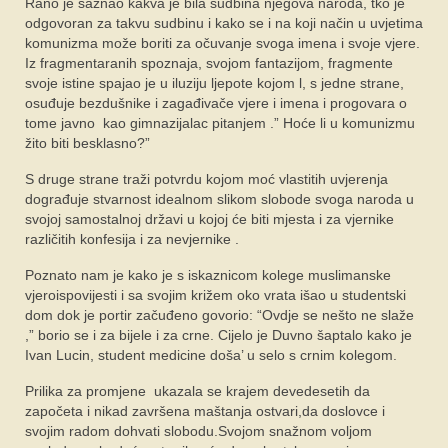
Rano je saznao kakva je bila sudbina njegova naroda, tko je
odgovoran za takvu sudbinu i kako se i na koji način u uvjetima
komunizma može boriti za očuvanje svoga imena i svoje vjere.
Iz fragmentaranih spoznaja, svojom fantazijom, fragmente
svoje istine spajao je u iluziju ljepote kojom l, s jedne strane,
osuđuje bezdušnike i zagađivače vjere i imena i progovara o
tome javno kao gimnazijalac pitanjem .” Hoće li u komunizmu
žito biti besklasno?”
S druge strane traži potvrdu kojom moć vlastitih uvjerenja
dograđuje stvarnost idealnom slikom slobode svoga naroda u
svojoj samostalnoj državi u kojoj će biti mjesta i za vjernike
različitih konfesija i za nevjernike .
Poznato nam je kako je s iskaznicom kolege muslimanske
vjeroispovijesti i sa svojim križem oko vrata išao u studentski
dom dok je portir začuđeno govorio: “Ovdje se nešto ne slaže
,” borio se i za bijele i za crne. Cijelo je Duvno šaptalo kako je
Ivan Lucin, student medicine doša’ u selo s crnim kolegom.
Prilika za promjene ukazala se krajem devedesetih da
započeta i nikad završena maštanja ostvari,da doslovce i
svojim radom dohvati slobodu.Svojom snažnom voljom