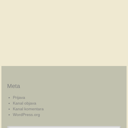
Meta
Prijava
Kanal objava
Kanal komentara
WordPress.org