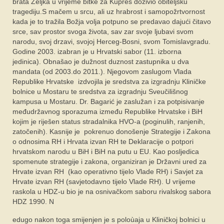
brata Željka u vrijeme bitke za Kupres doživio obiteljsku
tragediju.S mačem u srcu, ali uz hrabrost i samopožrtvornost
kada je to tražila Božja volja potpuno se predavao dajući čitavo
srce, sav prostor svoga života, sav zar svoje ljubavi svom
narodu, svoj drzavi, svojoj Herceg-Bosni, svom Tomislavgradu.
Godine 2003. izabran je u Hrvatski sabor (11. izborna
jedinica). Obnašao je dužnost duznost zastupnika u dva
mandata (od 2003.do 2011.). Njegovom zaslugom Vlada
Republike Hrvatske izdvojila je sredstva za izgradnju Kliničke
bolnice u Mostaru te sredstva za izgradnju Sveučilišnog
kampusa u Mostaru. Dr. Bagarić je zaslužan i za potpisivanje
međudržavnog sporazuma između Republike Hrvatske i BiH
kojim je riješen status stradalnika HVO-a (poginulih, ranjenih,
zatočenih). Kasnije je pokrenuo donošenje Strategije i Zakona
o odnosima RH i Hrvata izvan RH te Deklaracije o potpori
hrvatskom narodu u BiH i BiH na putu u EU. Kao posljedica
spomenute strategije i zakona, organiziran je Državni ured za
Hrvate izvan RH (kao operativno tijelo Vlade RH) i Savjet za
Hrvate izvan RH (savjetodavno tijelo Vlade RH). U vrijeme
raskola u HDZ-u bio je na osnivačkom saboru rivalskog sabora
HDZ 1990. N
edugo nakon toga smijenjen je s poloùaja u Kliničkoj bolnici u