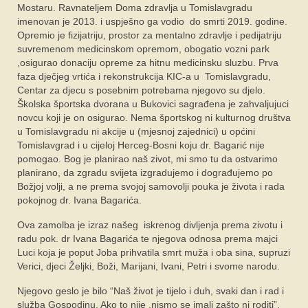
Mostaru. Ravnateljem Doma zdravlja u Tomislavgradu
imenovan je 2013. i uspješno ga vodio do smrti 2019. godine.
Opremio je fizijatriju, prostor za mentalno zdravlje i pedijatriju
suvremenom medicinskom opremom, obogatio vozni park
,osigurao donaciju opreme za hitnu medicinsku sluzbu. Prva
faza dječjeg vrtića i rekonstrukcija KIC-a u Tomislavgradu,
Centar za djecu s posebnim potrebama njegovo su djelo.
Školska športska dvorana u Bukovici sagrađena je zahvaljujuci
novcu koji je on osigurao. Nema športskog ni kulturnog društva
u Tomislavgradu ni akcije u (mjesnoj zajednici) u općini
Tomislavgrad i u cijeloj Herceg-Bosni koju dr. Bagarić nije
pomogao. Bog je planirao naš zivot, mi smo tu da ostvarimo
planirano, da zgradu svijeta izgradujemo i dograđujemo po
Božjoj volji, a ne prema svojoj samovolji pouka je života i rada
pokojnog dr. Ivana Bagarića.
Ova zamolba je izraz našeg iskrenog divljenja prema zivotu i
radu pok. dr Ivana Bagarića te njegova odnosa prema majci
Luci koja je poput Joba prihvatila smrt muža i oba sina, supruzi
Verici, djeci Željki, Boži, Marijani, Ivani, Petri i svome narodu.
Njegovo geslo je bilo “Naš život je tijelo i duh, svaki dan i rad i
služba Gospodinu. Ako to nije ,nismo se imali zašto ni roditi”.