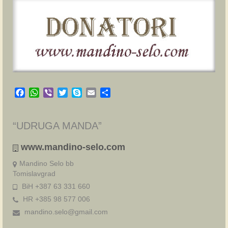
Facebook
WhatsApp
Viber
Twitter
Skype
Email
Share
“UDRUGA MANDA”
www.mandino-selo.com
Mandino Selo bb
Tomislavgrad
BiH +387 63 331 660
HR +385 98 577 006
mandino.selo@gmail.com