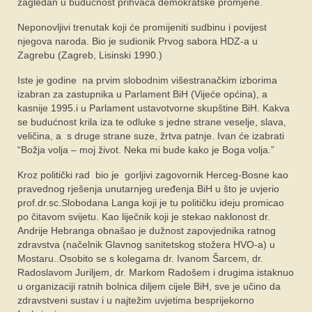
zagledan u budućnost prihvaća demokratske promjene.
Neponovljivi trenutak koji će promijeniti sudbinu i povijest
njegova naroda. Bio je sudionik Prvog sabora HDZ-a u
Zagrebu (Zagreb, Lisinski 1990.)
Iste je godine na prvim slobodnim višestranačkim izborima
izabran za zastupnika u Parlament BiH (Vijeće općina), a
kasnije 1995.i u Parlament ustavotvorne skupštine BiH. Kakva
se budućnost krila iza te odluke s jedne strane veselje, slava,
veličina, a s druge strane suze, žrtva patnje. Ivan će izabrati
“Božja volja – moj život. Neka mi bude kako je Boga volja.”
Kroz politički rad bio je gorljivi zagovornik Herceg-Bosne kao
pravednog rješenja unutarnjeg uređenja BiH u što je uvjerio
prof.dr.sc.Slobodana Langa koji je tu političku ideju promicao
po čitavom svijetu. Kao liječnik koji je stekao naklonost dr.
Andrije Hebranga obnašao je dužnost zapovjednika ratnog
zdravstva (načelnik Glavnog sanitetskog stožera HVO-a) u
Mostaru..Osobito se s kolegama dr. Ivanom Šarcem, dr.
Radoslavom Juriljem, dr. Markom Radošem i drugima istaknuo
u organizaciji ratnih bolnica diljem cijele BiH, sve je učino da
zdravstveni sustav i u najtežim uvjetima besprijekorno