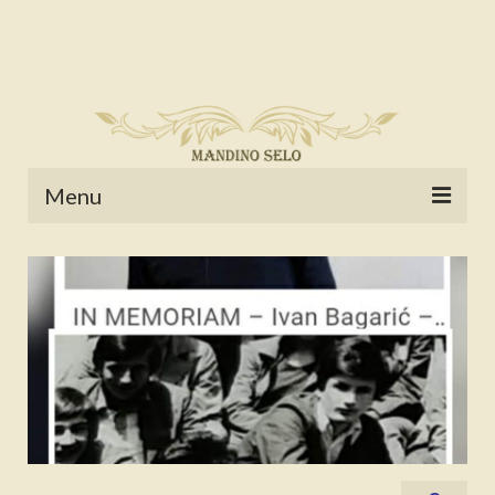
Menu
POČETNA
NOVOSTI
STALNE RUBRIKE
NAŠA BAŠTINA
IZ ARHIVE
NAJAVE