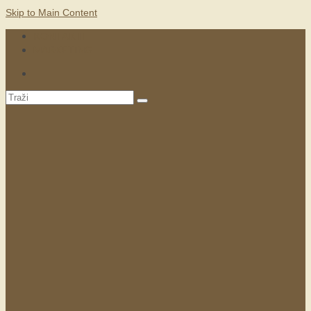
Skip to Main Content
KONTAKTI
MARKETING
Search
for: