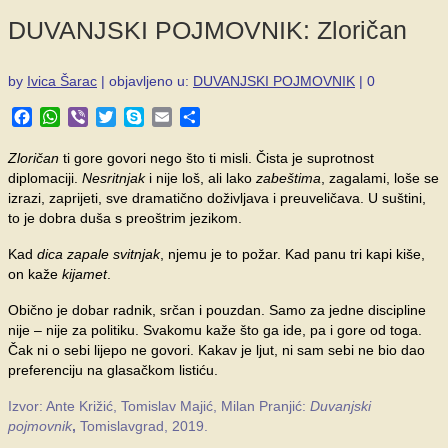
DUVANJSKI POJMOVNIK: Zloričan
by
Ivica Šarac
|
objavljeno u:
DUVANJSKI POJMOVNIK
|
0
Facebook
WhatsApp
Viber
Twitter
Skype
Email
Share
Zloričan
ti gore govori nego što ti misli. Čista je suprotnost
diplomaciji.
Nesritnjak
i nije loš, ali lako
zabeštima
, zagalami, loše se
izrazi, zaprijeti, sve dramatično doživljava i preuveličava. U suštini,
to je dobra duša s preoštrim jezikom.
Kad
dica zapale svitnjak
, njemu je to požar. Kad panu tri kapi kiše,
on kaže
kijamet
.
Obično je dobar radnik, srčan i pouzdan. Samo za jedne discipline
nije – nije za politiku. Svakomu kaže što ga ide, pa i gore od toga.
Čak ni o sebi lijepo ne govori. Kakav je ljut, ni sam sebi ne bio dao
preferenciju na glasačkom listiću.
Izvor: Ante Križić, Tomislav Majić, Milan Pranjić:
Duvanjski
pojmovnik
,
Tomislavgrad, 2019.